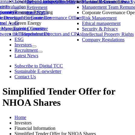
ssional Knowledge and Independence Status
Low-Carbon Construction Materials
Market Observation Post S
Functional Committees
Investor Relations Contact
Remuneration & Benefits
ittee
ce Evaluation
Management Team Remuner
Retirement
ommittee
versity
porate Governance Status
Resource Recycling
Corporate Governance Oper
Join TCC
ble Development Committee
ointment of Corporate Governance Officer
Risk Management
tee
rnal Audit
Green Energy
Ethical management
ty Management Committee
loyee Training Courses
Security & Privacy
ween the Independent Directors and CPAs
AI Transformation
Intellectual Property Rights
ESG
Company Regulations
Investors
Recruitment
Latest News
Subscribe to Digital TCC
Sustainable E-newsletter
Contact Us
Simplified Tender Offer for
NHOA Shares
Home
Investors
Financial Information
Simplified Tender Offer for NHOA Shares