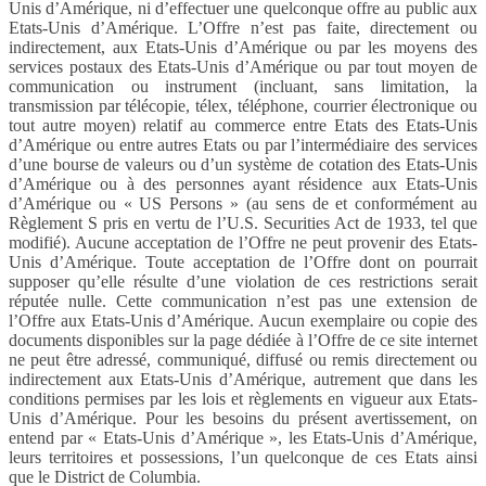
Unis d’Amérique, ni d’effectuer une quelconque offre au public aux
Etats-Unis d’Amérique. L’Offre n’est pas faite, directement ou
indirectement, aux Etats-Unis d’Amérique ou par les moyens des
services postaux des Etats-Unis d’Amérique ou par tout moyen de
communication ou instrument (incluant, sans limitation, la
transmission par télécopie, télex, téléphone, courrier électronique ou
tout autre moyen) relatif au commerce entre Etats des Etats-Unis
d’Amérique ou entre autres Etats ou par l’intermédiaire des services
d’une bourse de valeurs ou d’un système de cotation des Etats-Unis
d’Amérique ou à des personnes ayant résidence aux Etats-Unis
d’Amérique ou « US Persons » (au sens de et conformément au
Règlement S pris en vertu de l’U.S. Securities Act de 1933, tel que
modifié). Aucune acceptation de l’Offre ne peut provenir des Etats-
Unis d’Amérique. Toute acceptation de l’Offre dont on pourrait
supposer qu’elle résulte d’une violation de ces restrictions serait
réputée nulle. Cette communication n’est pas une extension de
l’Offre aux Etats-Unis d’Amérique. Aucun exemplaire ou copie des
documents disponibles sur la page dédiée à l’Offre de ce site internet
ne peut être adressé, communiqué, diffusé ou remis directement ou
indirectement aux Etats-Unis d’Amérique, autrement que dans les
conditions permises par les lois et règlements en vigueur aux Etats-
Unis d’Amérique. Pour les besoins du présent avertissement, on
entend par « Etats-Unis d’Amérique », les Etats-Unis d’Amérique,
leurs territoires et possessions, l’un quelconque de ces Etats ainsi
que le District de Columbia.