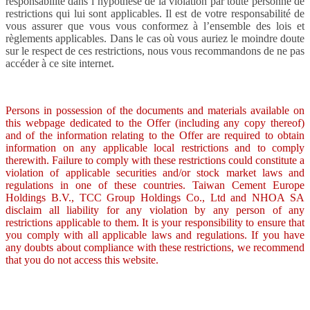
responsabilité dans l’hypothèse de la violation par toute personne de
restrictions qui lui sont applicables. Il est de votre responsabilité de
vous assurer que vous vous conformez à l’ensemble des lois et
règlements applicables. Dans le cas où vous auriez le moindre doute
sur le respect de ces restrictions, nous vous recommandons de ne pas
accéder à ce site internet.
Persons in possession of the documents and materials available on
this webpage dedicated to the Offer (including any copy thereof)
and of the information relating to the Offer are required to obtain
information on any applicable local restrictions and to comply
therewith. Failure to comply with these restrictions could constitute a
violation of applicable securities and/or stock market laws and
regulations in one of these countries. Taiwan Cement Europe
Holdings B.V., TCC Group Holdings Co., Ltd and NHOA SA
disclaim all liability for any violation by any person of any
restrictions applicable to them. It is your responsibility to ensure that
you comply with all applicable laws and regulations. If you have
any doubts about compliance with these restrictions, we recommend
that you do not access this website.