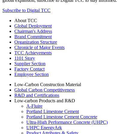
global expansion, subscribe to Digital TCC to stay informed.
Subscribe to Digital TCC
About TCC
Global Deployment
Chairman's Address
Brand Commitment
Organization Structure
Chronicle of Major Events
TCC Achievements
1101 Story
Supplier Section
Factory Contact
Employee Section
Low-Carbon Construction Material
Global Carbon Competitiveness
R&D and Certifications
Low-carbon Products and R&D
A-Fluire
Portland Limestone Cement
Portland Limestone Cement Concrete
Ultra-High Performance Concrete (UHPC)
UHPC EnergyArk
Product Attributes & Safety