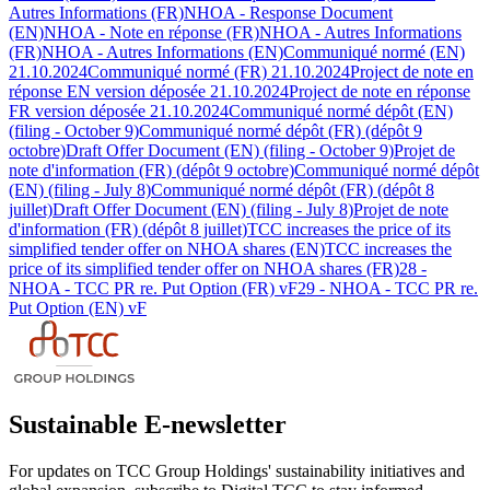
Autres Informations (FR)
NHOA - Response Document
(EN)
NHOA - Note en réponse (FR)
NHOA - Autres Informations
(FR)
NHOA - Autres Informations (EN)
Communiqué normé (EN)
21.10.2024
Communiqué normé (FR) 21.10.2024
Project de note en
réponse EN version déposée 21.10.2024
Project de note en réponse
FR version déposée 21.10.2024
Communiqué normé dépôt (EN)
(filing - October 9)
Communiqué normé dépôt (FR) (dépôt 9
octobre)
Draft Offer Document (EN) (filing - October 9)
Projet de
note d'information (FR) (dépôt 9 octobre)
Communiqué normé dépôt
(EN) (filing - July 8)
Communiqué normé dépôt (FR) (dépôt 8
juillet)
Draft Offer Document (EN) (filing - July 8)
Projet de note
d'information (FR) (dépôt 8 juillet)
TCC increases the price of its
simplified tender offer on NHOA shares (EN)
TCC increases the
price of its simplified tender offer on NHOA shares (FR)
28 -
NHOA - TCC PR re. Put Option (FR) vF
29 - NHOA - TCC PR re.
Put Option (EN) vF
Sustainable E-newsletter
For updates on TCC Group Holdings' sustainability initiatives and