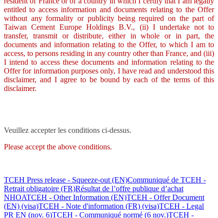
resident of France or of a country in which I certify that I am legally
entitled to access information and documents relating to the Offer
without any formality or publicity being required on the part of
Taiwan Cement Europe Holdings B.V., (ii) I undertake not to
transfer, transmit or distribute, either in whole or in part, the
documents and information relating to the Offer, to which I am to
access, to persons residing in any country other than France, and (iii)
I intend to access these documents and information relating to the
Offer for information purposes only, I have read and understood this
disclaimer, and I agree to be bound by each of the terms of this
disclaimer.
Veuillez accepter les conditions ci-dessus.
Please accept the above conditions.
TCEH Press release - Squeeze-out (EN)
Communiqué de TCEH -
Retrait obligatoire (FR)
Résultat de l’offre publique d’achat
NHOA
TCEH - Other Information (EN)
TCEH - Offer Document
(EN) (visa)
TCEH - Note d'information (FR) (visa)
TCEH - Legal
PR EN (nov. 6)
TCEH - Communiqué normé (6 nov.)
TCEH -