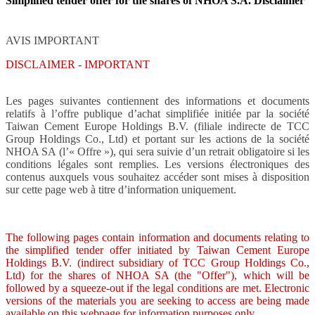
Simplified tender offer for the shares of NHOA S.A. Disclaimer
AVIS IMPORTANT
DISCLAIMER - IMPORTANT
Les pages suivantes contiennent des informations et documents
relatifs à l’offre publique d’achat simplifiée initiée par la société
Taiwan Cement Europe Holdings B.V. (filiale indirecte de TCC
Group Holdings Co., Ltd) et portant sur les actions de la société
NHOA SA (l’« Offre »), qui sera suivie d’un retrait obligatoire si les
conditions légales sont remplies. Les versions électroniques des
contenus auxquels vous souhaitez accéder sont mises à disposition
sur cette page web à titre d’information uniquement.
The following pages contain information and documents relating to
the simplified tender offer initiated by Taiwan Cement Europe
Holdings B.V. (indirect subsidiary of TCC Group Holdings Co.,
Ltd) for the shares of NHOA SA (the "Offer"), which will be
followed by a squeeze-out if the legal conditions are met. Electronic
versions of the materials you are seeking to access are being made
available on this webpage for information purposes only.