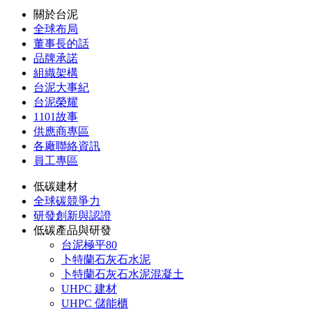
關於台泥
全球布局
董事長的話
品牌承諾
組織架構
台泥大事紀
台泥榮耀
1101故事
供應商專區
各廠聯絡資訊
員工專區
低碳建材
全球碳競爭力
研發創新與認證
低碳產品與研發
台泥極平80
卜特蘭石灰石水泥
卜特蘭石灰石水泥混凝土
UHPC 建材
UHPC 儲能櫃