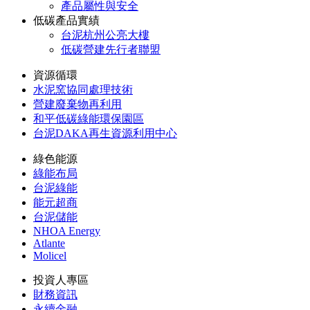
產品屬性與安全
低碳產品實績
台泥杭州公亮大樓
低碳營建先行者聯盟
資源循環
水泥窯協同處理技術
營建廢棄物再利用
和平低碳綠能環保園區
台泥DAKA再生資源利用中心
綠色能源
綠能布局
台泥綠能
能元超商
台泥儲能
NHOA Energy
Atlante
Molicel
投資人專區
財務資訊
永續金融