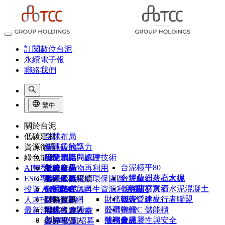
訂閱數位台泥
永續電子報
聯絡我們
繁中
關於台泥
低碳建材
全球布局
資源循環
董事長的話
全球碳競爭力
綠色能源
品牌承諾
研發創新與認證
水泥窯協同處理技術
台泥極平80
AI轉型
組織架構
低碳產品
營建廢棄物再利用
綠能布局
卜特蘭石灰石水泥
台泥杭州公亮大樓
ESG專區
台泥大事紀
低碳產品實績
和平低碳綠能環保園區
台泥綠能
卜特蘭石灰石水泥混凝土
低碳建材實績
投資人專區
台泥榮耀
CIMPOR官網
台泥DAKA再生資源利用中心
能元超商
財務報告
UHPC 建材
低碳營建先行者聯盟
人才招募
1101故事
OYAK官網
台泥儲能
財務資訊
NHOA Energy
公司年報
股價資訊
UHPC 儲能櫃
最新消息
供應商專區
股權投資人
尼莫人才計畫
Atlante
法說會
股利分派
債務彙總
產品屬性與安全
客戶專區
債券投資人
2026 校園招募