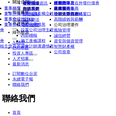
Molicel
關於台泥
活動行事曆
股東會
信用評等及在外發行債券
經營團隊
各廠聯絡資訊
公司治理
友善職場
董事簡歷
研究報告券商
永續金融
董事會
基本問答集
內部系統
聯絡我們
全球菁英
低碳建材
董事所具專業知識及獨立性
公開資訊觀測站
功能性委員會
投資人關係聯絡窗口
薪資福利
董事會績效評估
高階績效與薪酬
退休樂活
資源循環
董事會成員多元化
公司治理情形
公司治理運作
加入台泥
會
設置公司治理主管
風險管理
綠色能源
內部稽核
誠信經營
會
員工進修課程
資安與個資管理
AI轉型
核主管及簽證會計師溝通情形
智慧財產權
ESG專區
公司規章
投資人專區
人才招募
最新消息
訂閱數位台泥
永續電子報
聯絡我們
聯絡我們
首頁