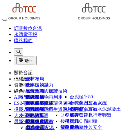
訂閱數位台泥
永續電子報
聯絡我們
繁中
關於台泥
低碳建材
全球布局
資源循環
董事長的話
全球碳競爭力
綠色能源
品牌承諾
研發創新與認證
水泥窯協同處理技術
台泥極平80
AI轉型
組織架構
低碳產品
營建廢棄物再利用
綠能布局
卜特蘭石灰石水泥
台泥杭州公亮大樓
ESG專區
台泥大事紀
低碳產品實績
和平低碳綠能環保園區
台泥綠能
卜特蘭石灰石水泥混凝土
低碳建材實績
投資人專區
台泥榮耀
CIMPOR官網
台泥DAKA再生資源利用中心
能元超商
財務報告
UHPC 建材
低碳營建先行者聯盟
人才招募
1101故事
OYAK官網
台泥儲能
財務資訊
NHOA Energy
公司年報
股價資訊
UHPC 儲能櫃
最新消息
供應商專區
股權投資人
尼莫人才計畫
Atlante
法說會
股利分派
債務彙總
產品屬性與安全
客戶專區
債券投資人
2026 校園招募