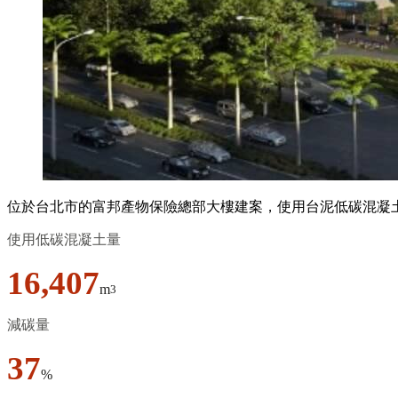
位於台北市的富邦產物保險總部大樓建案，使用台泥低碳混凝
使用低碳混凝土量
16,407
m
3
減碳量
37
%