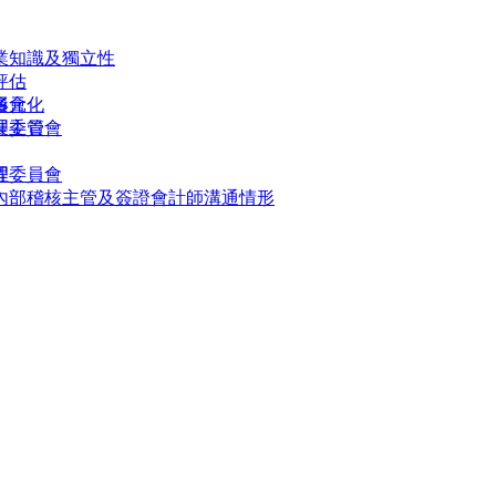
業知識及獨立性
評估
多元化
員會
形
展委員會
理主管
理委員會
程
內部稽核主管及簽證會計師溝通情形