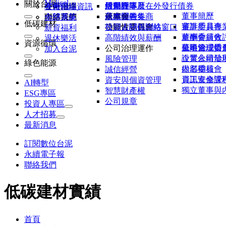
Molicel
關於台泥
活動行事曆
股東會
信用評等及在外發行債券
經營團隊
各廠聯絡資訊
公司治理
友善職場
董事簡歷
研究報告券商
永續金融
董事會
基本問答集
內部系統
聯絡我們
全球菁英
低碳建材
董事所具專
審計委員會
公開資訊觀測站
功能性委員會
投資人關係聯絡窗口
薪資福利
董事會績效
薪酬委員會
高階績效與薪酬
退休樂活
資源循環
董事會成員
風險管理委
公司治理情
公司治理運作
加入台泥
企業永續發
設置公司治
風險管理
綠色能源
提名委員會
內部稽核
誠信經營
資訊安全管
員工進修課
資安與個資管理
AI轉型
獨立董事與
智慧財產權
ESG專區
公司規章
投資人專區
人才招募
最新消息
訂閱數位台泥
永續電子報
聯絡我們
低碳建材實績
首頁