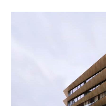
中區｜聯聚建設 中維大廈