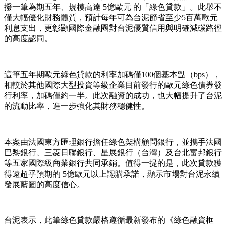
撥一筆為期五年、規模高達
5
億歐元 的「綠色貸款」。此舉不
僅大幅優化財務體質，預計每年可為台泥節省至少
5
百萬歐元
利息支出，更彰顯國際金融圈對台泥優質信用與明確減碳路徑
的高度認同。
這筆五年期歐元綠色貸款的利率加碼僅
100
個基本點（
bps
），
相較於其他國際大型投資等級企業目前發行的歐元綠色債券發
行利率，加碼僅約一半。此次融資的成功，也大幅提升了台泥
的流動比率，進一步強化其財務穩健性。
本案由法國東方匯理銀行擔任綠色架構顧問銀行，並攜手法國
巴黎銀行、三菱日聯銀行、星展銀行（台灣）及台北富邦銀行
等五家國際級商業銀行共同承銷。值得一提的是，此次貸款獲
得遠超乎預期的
5
億歐元以上認購承諾，顯示市場對台泥永續
發展藍圖的高度信心。
台泥表示，此筆綠色貸款嚴格遵循最新發布的《綠色融資框