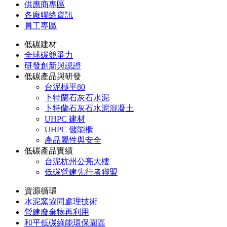
供應商專區
各廠聯絡資訊
員工專區
低碳建材
全球碳競爭力
研發創新與認證
低碳產品與研發
台泥極平80
卜特蘭石灰石水泥
卜特蘭石灰石水泥混凝土
UHPC 建材
UHPC 儲能櫃
產品屬性與安全
低碳產品實績
台泥杭州公亮大樓
低碳營建先行者聯盟
資源循環
水泥窯協同處理技術
營建廢棄物再利用
和平低碳綠能環保園區