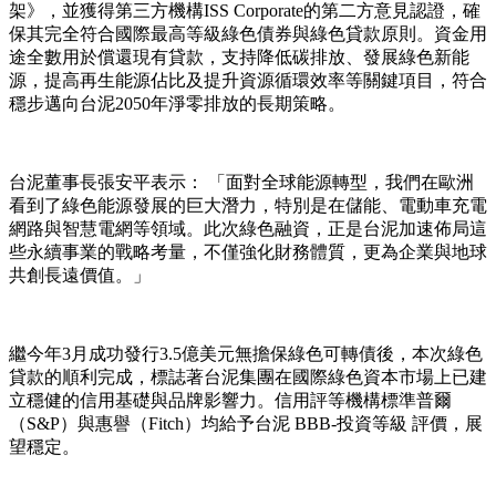
架》，並獲得第三方機構
ISS Corporate
的第二方意見認證，確
保其完全符合國際最高等級綠色債券與綠色貸款原則。資金用
途全數用於償還現有貸款，支持降低碳排放、發展綠色新能
源，提高再生能源佔比及提升資源循環效率等關鍵項目，符合
穩步邁向台泥
2050
年淨零排放的長期策略。
台泥董事長張安平表示： 「面對全球能源轉型，我們在歐洲
看到了綠色能源發展的巨大潛力，特別是在儲能、電動車充電
網路與智慧電網等領域。此次綠色融資，正是台泥加速佈局這
些永續事業的戰略考量，不僅強化財務體質，更為企業與地球
共創長遠價值。」
繼今年
3
月成功發行
3.5
億美元無擔保綠色可轉債後，本次綠色
貸款的順利完成，標誌著台泥集團在國際綠色資本市場上已建
立穩健的信用基礎與品牌影響力。信用評等機構標準普爾
（
S&P
）與惠譽（
Fitch
）均給予台泥
BBB-
投資等級 評價，展
望穩定。