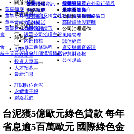
Molicel
關於台泥
活動行事曆
股東會
信用評等及在外發行債券
經營團隊
各廠聯絡資訊
公司治理
友善職場
董事簡歷
研究報告券商
永續金融
董事會
基本問答集
內部系統
聯絡我們
全球菁英
低碳建材
董事所具專業知識及獨立性
公開資訊觀測站
功能性委員會
投資人關係聯絡窗口
薪資福利
董事會績效評估
高階績效與薪酬
退休樂活
資源循環
董事會成員多元化
公司治理情形
公司治理運作
加入台泥
會
設置公司治理主管
風險管理
綠色能源
內部稽核
誠信經營
會
員工進修課程
資安與個資管理
AI轉型
核主管及簽證會計師溝通情形
智慧財產權
ESG專區
公司規章
投資人專區
人才招募
最新消息
訂閱數位台泥
永續電子報
聯絡我們
台泥獲5億歐元綠色貸款 每年
省息逾5百萬歐元 國際綠色金