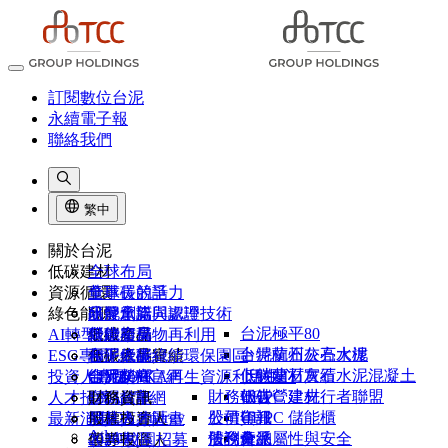
訂閱數位台泥
永續電子報
聯絡我們
繁中
關於台泥
低碳建材
全球布局
資源循環
董事長的話
全球碳競爭力
綠色能源
品牌承諾
研發創新與認證
水泥窯協同處理技術
台泥極平80
AI轉型
組織架構
低碳產品
營建廢棄物再利用
綠能布局
卜特蘭石灰石水泥
台泥杭州公亮大樓
ESG專區
台泥大事紀
低碳產品實績
和平低碳綠能環保園區
台泥綠能
卜特蘭石灰石水泥混凝土
低碳建材實績
投資人專區
台泥榮耀
CIMPOR官網
台泥DAKA再生資源利用中心
能元超商
財務報告
UHPC 建材
低碳營建先行者聯盟
人才招募
1101故事
OYAK官網
台泥儲能
財務資訊
NHOA Energy
公司年報
股價資訊
UHPC 儲能櫃
最新消息
供應商專區
股權投資人
尼莫人才計畫
Atlante
法說會
股利分派
債務彙總
產品屬性與安全
客戶專區
債券投資人
2026 校園招募