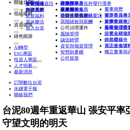
Molicel
關於台泥
活動行事曆
股東會
信用評等及在外發行債券
經營團隊
各廠聯絡資訊
公司治理
友善職場
董事簡歷
研究報告券商
永續金融
董事會
基本問答集
內部系統
聯絡我們
全球菁英
低碳建材
董事所具專
審計委員會
公開資訊觀測站
功能性委員會
投資人關係聯絡窗口
薪資福利
董事會績效
薪酬委員會
高階績效與薪酬
退休樂活
資源循環
董事會成員
風險管理委
公司治理情
公司治理運作
加入台泥
企業永續發
設置公司治
風險管理
綠色能源
提名委員會
內部稽核
誠信經營
資訊安全管
員工進修課
資安與個資管理
AI轉型
獨立董事與
智慧財產權
ESG專區
公司規章
投資人專區
人才招募
最新消息
訂閱數位台泥
永續電子報
聯絡我們
台泥80週年重返華山 張安平
守望文明的明天