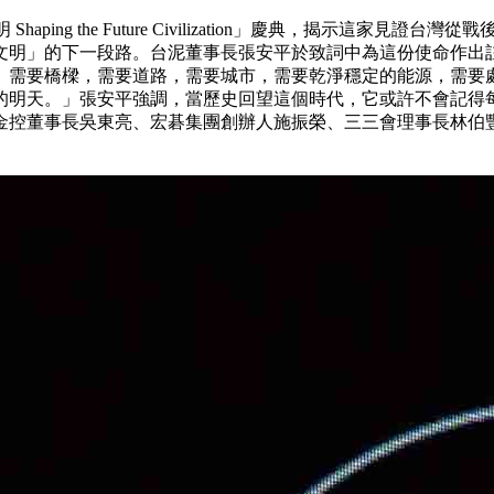
aping the Future Civilization」慶典，揭示這
文明」的下一段路。台泥董事長張安平於致詞中為這份使命作出
。需要橋樑，需要道路，需要城市，需要乾淨穩定的能源，需要
的明天。」張安平強調，當歷史回望這個時代，它或許不會記得
金控董事長吳東亮、宏碁集團創辦人施振榮、三三會理事長林伯