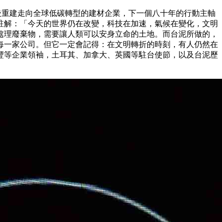
家見證台灣從戰後重建走向全球低碳轉型的建材企業，下一個八十年的行動主軸
註解：「今天的世界仍在改變，科技在加速，氣候在變化，文明
處理廢棄物，需要讓人類可以安身立命的土地。而台泥所做的，
每一家公司。但它一定會記得：在文明轉折的時刻，有人仍然在
豐等企業領袖，土耳其、加拿大、英國等駐台使節，以及台泥歷