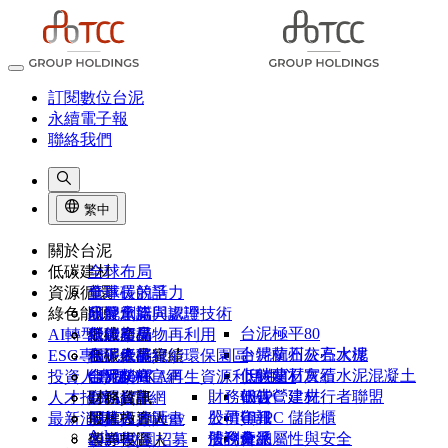
訂閱數位台泥
永續電子報
聯絡我們
繁中
關於台泥
低碳建材
全球布局
資源循環
董事長的話
全球碳競爭力
綠色能源
品牌承諾
研發創新與認證
水泥窯協同處理技術
台泥極平80
AI轉型
組織架構
低碳產品
營建廢棄物再利用
綠能布局
卜特蘭石灰石水泥
台泥杭州公亮大樓
ESG專區
台泥大事紀
低碳產品實績
和平低碳綠能環保園區
台泥綠能
卜特蘭石灰石水泥混凝土
低碳建材實績
投資人專區
台泥榮耀
CIMPOR官網
台泥DAKA再生資源利用中心
能元超商
財務報告
UHPC 建材
低碳營建先行者聯盟
人才招募
1101故事
OYAK官網
台泥儲能
財務資訊
NHOA Energy
公司年報
股價資訊
UHPC 儲能櫃
最新消息
供應商專區
股權投資人
尼莫人才計畫
Atlante
法說會
股利分派
債務彙總
產品屬性與安全
客戶專區
債券投資人
2026 校園招募