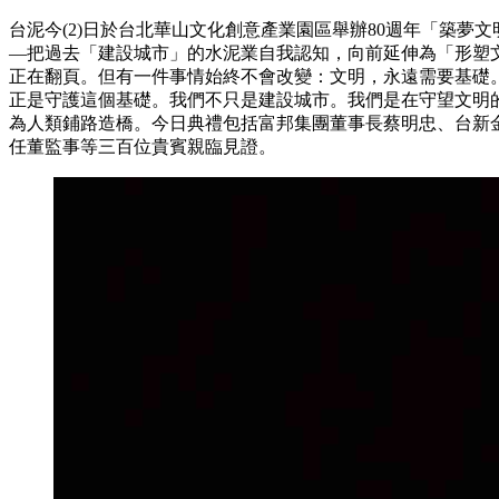
台泥今(2)日於台北華山文化創意產業園區舉辦80週年「築夢文明 Sh
—把過去「建設城市」的水泥業自我認知，向前延伸為「形塑
正在翻頁。但有一件事情始終不會改變：文明，永遠需要基礎
正是守護這個基礎。我們不只是建設城市。我們是在守望文明
為人類鋪路造橋。今日典禮包括富邦集團董事長蔡明忠、台新
任董監事等三百位貴賓親臨見證。