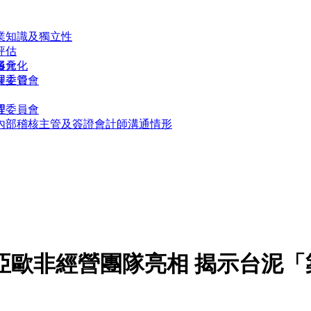
業知識及獨立性
評估
多元化
員會
形
展委員會
理主管
理委員會
程
內部稽核主管及簽證會計師溝通情形
率亞歐非經營團隊亮相 揭示台泥