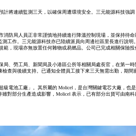
預計將連續監測三天，以確保周遭環境安全。三元能源科技強調
市消防局人員正非常謹慎地持續進行降溫控制現場，並保持待命
監測工作。三元能源科技亦已陸續派員向周邊社區里長進行說明
規範，現場亦無放置任何雜物或易燃品。公司已完成相關保險投
保局、勞工局、新聞局及小港區公所等相關局處長官，在第一時
康檢查與後續支持。已通知全體員工接下來三天無需出勤，期間
電池工廠」。其所屬的 Molicel，是台灣關鍵電芯大廠，
對部分生產造成影響，Molicel 表示，已有部分出貨可由