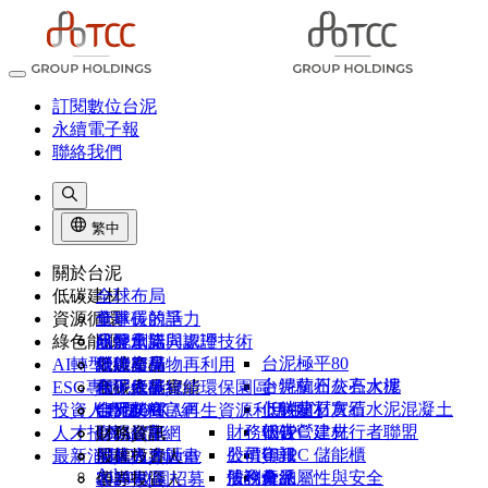
訂閱數位台泥
永續電子報
聯絡我們
繁中
關於台泥
低碳建材
全球布局
資源循環
董事長的話
全球碳競爭力
綠色能源
品牌承諾
研發創新與認證
水泥窯協同處理技術
台泥極平80
AI轉型
組織架構
低碳產品
營建廢棄物再利用
綠能布局
卜特蘭石灰石水泥
台泥杭州公亮大樓
ESG專區
台泥大事紀
低碳產品實績
和平低碳綠能環保園區
台泥綠能
卜特蘭石灰石水泥混凝土
低碳建材實績
投資人專區
台泥榮耀
CIMPOR官網
台泥DAKA再生資源利用中心
能元超商
財務報告
UHPC 建材
低碳營建先行者聯盟
人才招募
1101故事
OYAK官網
台泥儲能
財務資訊
NHOA Energy
公司年報
股價資訊
UHPC 儲能櫃
最新消息
供應商專區
股權投資人
尼莫人才計畫
Atlante
法說會
股利分派
債務彙總
產品屬性與安全
客戶專區
債券投資人
2026 校園招募