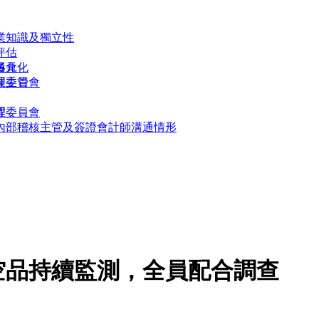
業知識及獨立性
評估
多元化
員會
形
展委員會
理主管
理委員會
程
內部稽核主管及簽證會計師溝通情形
空品持續監測，全員配合調查