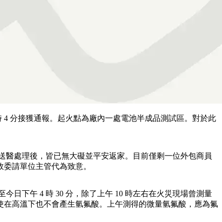
5 時 4 分接獲通報。起火點為廠內一處電池半成品測試區。對於此
挫傷送醫處理後，皆已無大礙並平安返家。目前僅剩一位外包商員
故委請單位主管代為致意。
 4 時 30 分，除了上午 10 時左右在火災現場曾測量
使在高溫下也不會產生氫氟酸。上午測得的微量氫氟酸，應為氟