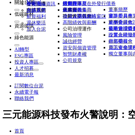
Molicel
關於台泥
活動行事曆
股東會
信用評等及在外發行債券
經營團隊
各廠聯絡資訊
公司治理
友善職場
董事簡歷
研究報告券商
永續金融
董事會
基本問答集
內部系統
聯絡我們
全球菁英
低碳建材
董事所具專
審計委員會
公開資訊觀測站
功能性委員會
投資人關係聯絡窗口
薪資福利
董事會績效
薪酬委員會
高階績效與薪酬
退休樂活
資源循環
董事會成員
風險管理委
公司治理情
公司治理運作
加入台泥
企業永續發
設置公司治
風險管理
綠色能源
提名委員會
內部稽核
誠信經營
資訊安全管
員工進修課
資安與個資管理
AI轉型
獨立董事與
智慧財產權
ESG專區
公司規章
投資人專區
人才招募
最新消息
訂閱數位台泥
永續電子報
聯絡我們
三元能源科技發布火警說明：
首頁