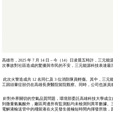
高雄市，2025 年 7 月 14 日 – 今（14）日凌晨五時
次事故對社區造成的驚擾與市民的不安，三元能源科技表達最
此次火警造成共 12 名同仁及 3 位消防隊員輕傷。其中，
工因頭暈症狀仍在高雄長庚醫院留院觀察。同時，公司也派員
針對外界關切的空氣品質問題，環境部委託高雄科技大學成立的毒
到微量氫氟酸外，廠區周邊所有監測點均未檢測到異常數據。
電解液輸送管中的殘留液在火災發生後極短時間內揮發所致，