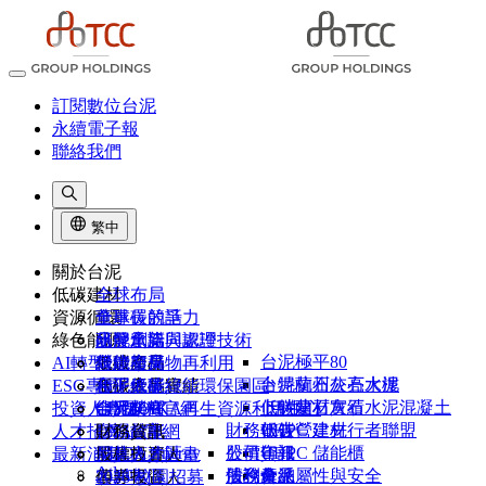
訂閱數位台泥
永續電子報
聯絡我們
繁中
關於台泥
低碳建材
全球布局
資源循環
董事長的話
全球碳競爭力
綠色能源
品牌承諾
研發創新與認證
水泥窯協同處理技術
台泥極平80
AI轉型
組織架構
低碳產品
營建廢棄物再利用
綠能布局
卜特蘭石灰石水泥
台泥杭州公亮大樓
ESG專區
台泥大事紀
低碳產品實績
和平低碳綠能環保園區
台泥綠能
卜特蘭石灰石水泥混凝土
低碳建材實績
投資人專區
台泥榮耀
CIMPOR官網
台泥DAKA再生資源利用中心
能元超商
財務報告
UHPC 建材
低碳營建先行者聯盟
人才招募
1101故事
OYAK官網
台泥儲能
財務資訊
NHOA Energy
公司年報
股價資訊
UHPC 儲能櫃
最新消息
供應商專區
股權投資人
尼莫人才計畫
Atlante
法說會
股利分派
債務彙總
產品屬性與安全
客戶專區
債券投資人
2026 校園招募