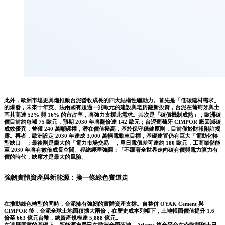
此外，歐洲市場更具備推動台泥營收成長的四大結構性驅動力。首先是「低碳建材需求」
的爆發，未來十年英、法兩國有超過一兆歐元的建設與老房翻新投資，台泥在葡萄牙與土
耳其高達 52% 與 16% 的市占率，將強力支援此需求。其次是「碳價機制成熟」，歐洲碳
價目前約每噸 75 歐元，預期 2030 年將翻倍達 142 歐元；台泥葡萄牙 CIMPOR 廠因減碳
成效優異，曾獲 240 萬噸碳權，潛在價值極高，基於保守穩健原則，目前僅於財報附註揭
露。再者，歐洲設定 2030 年達成 3,000 萬輛電動車目標，基礎建置仍有巨大「電動化轉
型缺口」；最後則是龐大的「電力市場交易」，單日電價差可達約 180 歐元，工商業儲能
至 2030 年將有數倍成長空間。程總經理強調：「不跟著全世界走向碳有價與電力算力有
價的時代，缺席才是最大的風險。」
強韌實體資產與新能源：換一條綠色賽道走
在推動綠色轉型的同時，台泥擁有強韌的實體資產支撐。自整併 OYAK Cement 與
CIMPOR 後，台泥全球土地面積擴大兩倍，在歷史成本列帳下，土地帳面價值提升 1.6
倍至 663 億元台幣，總資產規模達 5,888 億元。
在這層厚實的基礎上，新能源布局已在歐洲全面落地。Atlante 複合平台在南歐與瑞士已