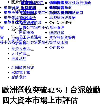
Molicel
關於台泥
活動行事曆
股東會
信用評等及在外發行債券
經營團隊
各廠聯絡資訊
公司治理
友善職場
董事簡歷
研究報告券商
永續金融
董事會
基本問答集
內部系統
聯絡我們
全球菁英
低碳建材
董事所具專業知識及獨立性
公開資訊觀測站
功能性委員會
投資人關係聯絡窗口
薪資福利
董事會績效評估
高階績效與薪酬
退休樂活
資源循環
董事會成員多元化
公司治理情形
公司治理運作
加入台泥
會
設置公司治理主管
風險管理
綠色能源
內部稽核
誠信經營
會
員工進修課程
資安與個資管理
AI轉型
核主管及簽證會計師溝通情形
智慧財產權
ESG專區
公司規章
投資人專區
人才招募
最新消息
訂閱數位台泥
永續電子報
聯絡我們
歐洲營收突破42%！台泥啟動
四大資本市場上市評估