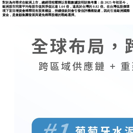
對於為何尋求在歐洲上市，總經理程耀輝以客觀數據說明財務考量：自 2025 年初至今，
歐洲股市同業平均每股市值與淨值比達 1.64 倍，遠高於台灣的 0.82 倍。在台灣低股價環
境下盲目增資會稀釋現有股東權益，持續借款則會引發信評機構疑慮，因此引進歐洲國際
資金，是兼顧集團發展與避免稀釋股權的戰略選擇。