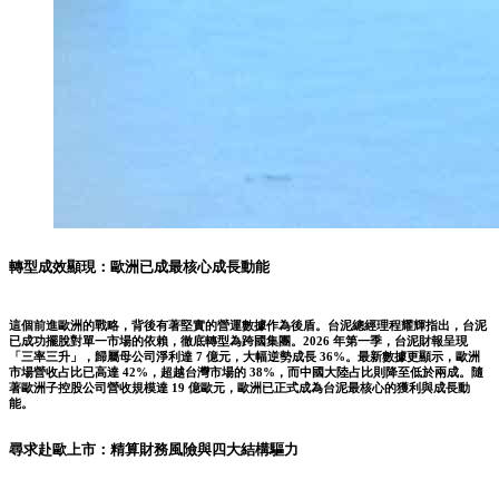
轉型成效顯現：歐洲已成最核心成長動能
這個前進歐洲的戰略，背後有著堅實的營運數據作為後盾。台泥總經理程耀輝指出，台泥
已成功擺脫對單一市場的依賴，徹底轉型為跨國集團。2026 年第一季，台泥財報呈現
「三率三升」，歸屬母公司淨利達 7 億元，大幅逆勢成長 36%。最新數據更顯示，歐洲
市場營收占比已高達 42%，超越台灣市場的 38%，而中國大陸占比則降至低於兩成。隨
著歐洲子控股公司營收規模達 19 億歐元，歐洲已正式成為台泥最核心的獲利與成長動
能。
尋求赴歐上市：精算財務風險與四大結構驅力