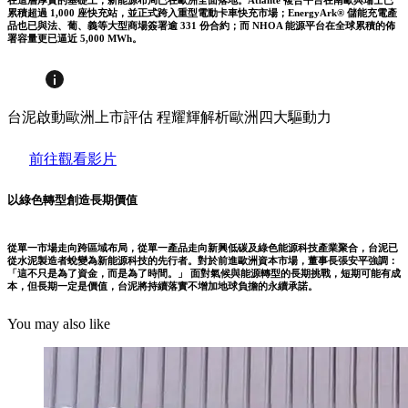
累積超過 1,000 座快充站，並正式跨入重型電動卡車快充市場；EnergyArk® 儲能充電產
品也已與法、葡、義等大型商場簽署逾 331 份合約；而 NHOA 能源平台在全球累積的佈
署容量更已逼近 5,000 MWh。
台泥啟動歐洲上市評估 程耀輝解析歐洲四大驅動力
前往觀看影片
以綠色轉型創造長期價值
從單一市場走向跨區域布局，從單一產品走向新興低碳及綠色能源科技產業聚合，台泥已
從水泥製造者蛻變為新能源科技的先行者。對於前進歐洲資本市場，董事長張安平強調：
「這不只是為了資金，而是為了時間。」 面對氣候與能源轉型的長期挑戰，短期可能有成
本，但長期一定是價值，台泥將持續落實不增加地球負擔的永續承諾。
You may also like