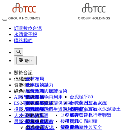
訂閱數位台泥
永續電子報
聯絡我們
繁中
關於台泥
低碳建材
全球布局
資源循環
董事長的話
全球碳競爭力
綠色能源
品牌承諾
研發創新與認證
水泥窯協同處理技術
台泥極平80
AI轉型
組織架構
低碳產品
營建廢棄物再利用
綠能布局
卜特蘭石灰石水泥
台泥杭州公亮大樓
ESG專區
台泥大事紀
低碳產品實績
和平低碳綠能環保園區
台泥綠能
卜特蘭石灰石水泥混凝土
低碳建材實績
投資人專區
台泥榮耀
CIMPOR官網
台泥DAKA再生資源利用中心
能元超商
財務報告
UHPC 建材
低碳營建先行者聯盟
人才招募
1101故事
OYAK官網
台泥儲能
財務資訊
NHOA Energy
公司年報
股價資訊
UHPC 儲能櫃
最新消息
供應商專區
股權投資人
尼莫人才計畫
Atlante
法說會
股利分派
債務彙總
產品屬性與安全
客戶專區
債券投資人
2026 校園招募