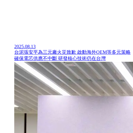
2025.08.13
台泥張安平為三元廠火災致歉 啟動海外OEM等多元策略
確保電芯供應不中斷 研發核心技術仍在台灣