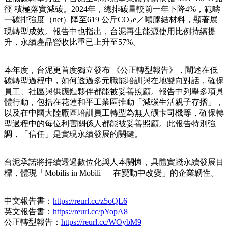
徑 積極落實減碳。2024年，總排碳量較前一年下降4%，範疇
一碳排強度（net）降至619 公斤CO
e／噸膠結材料，顯著展
2
現轉型成效。報告中也指出，台泥再生能源使用比例持續提
升，永續產品營收比重已上升至57%。
本年度，台泥更首度獨立發布 《公正轉型報告》，闡述在低
碳轉型過程中，如何透過多元職能培訓與在地雙向對話，確保
員工、社區與供應鏈夥伴都能被妥善照顧。報告中列舉多項具
體行動，包括在花蓮和平工業區推動「減碳生活親子存摺」，
以及在中國大陸廠區培訓員工轉型為無人礦卡司機等，確保轉
型過程中的每位利害關係人都能被妥善照顧。此報告特別強
調，「信任」是實現永續發展的關鍵。
台泥承諾將持續透過數位化與人本關懷，具體實踐永續發展目
標，體現「Mobilis in Mobili — 在變動中改變」的企業韌性。
中文報告書：
https://reurl.cc/z5oQL6
英文報告書：
https://reurl.cc/pYopA8
公正轉型報告：
https://reurl.cc/WOybM9