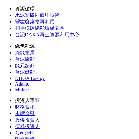
資源循環
水泥窯協同處理技術
營建廢棄物再利用
和平低碳綠能環保園區
台泥DAKA再生資源利用中心
綠色能源
綠能布局
台泥綠能
能元超商
台泥儲能
NHOA Energy
Atlante
Molicel
投資人專區
財務資訊
永續金融
股權投資人
債券投資人
公司治理