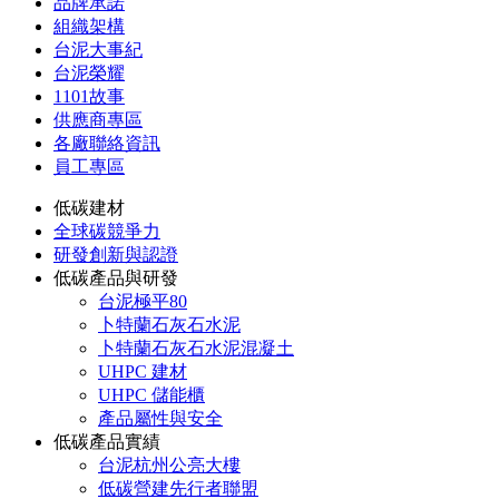
品牌承諾
組織架構
台泥大事紀
台泥榮耀
1101故事
供應商專區
各廠聯絡資訊
員工專區
低碳建材
全球碳競爭力
研發創新與認證
低碳產品與研發
台泥極平80
卜特蘭石灰石水泥
卜特蘭石灰石水泥混凝土
UHPC 建材
UHPC 儲能櫃
產品屬性與安全
低碳產品實績
台泥杭州公亮大樓
低碳營建先行者聯盟