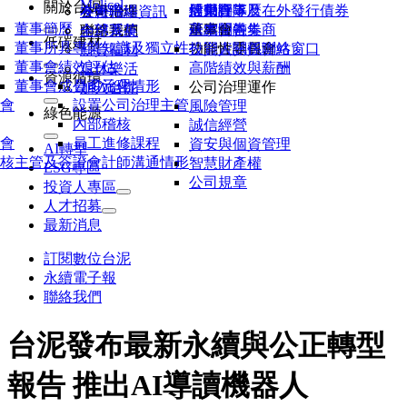
Molicel
關於台泥
活動行事曆
股東會
信用評等及在外發行債券
經營團隊
各廠聯絡資訊
公司治理
友善職場
董事簡歷
研究報告券商
永續金融
董事會
基本問答集
內部系統
聯絡我們
全球菁英
低碳建材
董事所具專業知識及獨立性
公開資訊觀測站
功能性委員會
投資人關係聯絡窗口
薪資福利
董事會績效評估
高階績效與薪酬
退休樂活
資源循環
董事會成員多元化
公司治理情形
公司治理運作
加入台泥
會
設置公司治理主管
風險管理
綠色能源
內部稽核
誠信經營
會
員工進修課程
資安與個資管理
AI轉型
核主管及簽證會計師溝通情形
智慧財產權
ESG專區
公司規章
投資人專區
人才招募
最新消息
訂閱數位台泥
永續電子報
聯絡我們
台泥發布最新永續與公正轉型
報告 推出AI導讀機器人