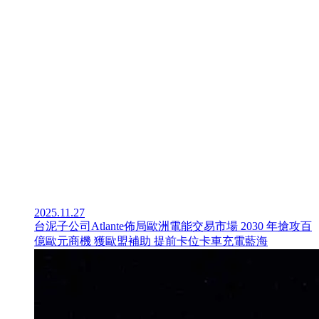
2025.11.27
台泥子公司Atlante佈局歐洲電能交易市場 2030 年搶攻百
億歐元商機 獲歐盟補助 提前卡位卡車充電藍海