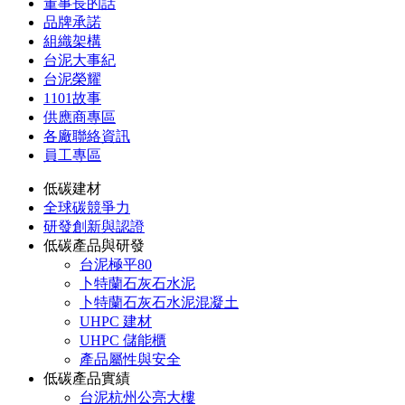
董事長的話
品牌承諾
組織架構
台泥大事紀
台泥榮耀
1101故事
供應商專區
各廠聯絡資訊
員工專區
低碳建材
全球碳競爭力
研發創新與認證
低碳產品與研發
台泥極平80
卜特蘭石灰石水泥
卜特蘭石灰石水泥混凝土
UHPC 建材
UHPC 儲能櫃
產品屬性與安全
低碳產品實績
台泥杭州公亮大樓