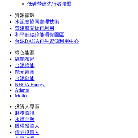
低碳營建先行者聯盟
資源循環
水泥窯協同處理技術
營建廢棄物再利用
和平低碳綠能環保園區
台泥DAKA再生資源利用中心
綠色能源
綠能布局
台泥綠能
能元超商
台泥儲能
NHOA Energy
Atlante
Molicel
投資人專區
財務資訊
永續金融
股權投資人
債券投資人