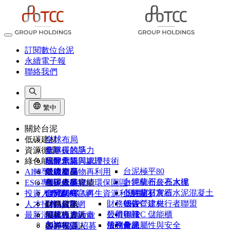
訂閱數位台泥
永續電子報
聯絡我們
繁中
關於台泥
低碳建材
全球布局
資源循環
董事長的話
全球碳競爭力
綠色能源
品牌承諾
研發創新與認證
水泥窯協同處理技術
台泥極平80
AI轉型
組織架構
低碳產品
營建廢棄物再利用
綠能布局
卜特蘭石灰石水泥
台泥杭州公亮大樓
ESG專區
台泥大事紀
低碳產品實績
和平低碳綠能環保園區
台泥綠能
卜特蘭石灰石水泥混凝土
低碳建材實績
投資人專區
台泥榮耀
CIMPOR官網
台泥DAKA再生資源利用中心
能元超商
財務報告
UHPC 建材
低碳營建先行者聯盟
人才招募
1101故事
OYAK官網
台泥儲能
財務資訊
NHOA Energy
公司年報
股價資訊
UHPC 儲能櫃
最新消息
供應商專區
股權投資人
尼莫人才計畫
Atlante
法說會
股利分派
債務彙總
產品屬性與安全
客戶專區
債券投資人
2026 校園招募