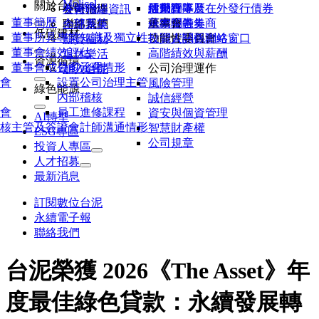
Molicel
關於台泥
活動行事曆
股東會
信用評等及在外發行債券
經營團隊
各廠聯絡資訊
公司治理
友善職場
董事簡歷
研究報告券商
永續金融
董事會
基本問答集
內部系統
聯絡我們
全球菁英
低碳建材
董事所具專業知識及獨立性
公開資訊觀測站
功能性委員會
投資人關係聯絡窗口
薪資福利
董事會績效評估
高階績效與薪酬
退休樂活
資源循環
董事會成員多元化
公司治理情形
公司治理運作
加入台泥
會
設置公司治理主管
風險管理
綠色能源
內部稽核
誠信經營
會
員工進修課程
資安與個資管理
AI轉型
核主管及簽證會計師溝通情形
智慧財產權
ESG專區
公司規章
投資人專區
人才招募
最新消息
訂閱數位台泥
永續電子報
聯絡我們
台泥榮獲 2026《The Asset》年
度最佳綠色貸款：永續發展轉