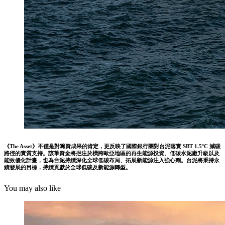
《The Asset》不僅是對籌資成果的肯定，更反映了國際銀行團對台泥落實 SBT 1.5°C 減碳
路徑的實質支持。該筆資金將挹注於橫跨歐亞地區的再生能源投資、低碳水泥廠升級以及
能效優化計畫，也為台泥持續深化全球低碳布局、拓展新能源注入強心劑。台泥將秉持永
續發展的目標，持續貢獻於全球低碳及新能源轉型。
You may also like