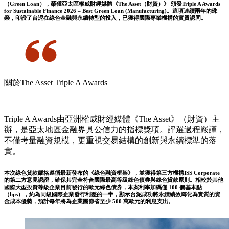
（Green Loan），榮獲亞太區權威財經媒體《The Asset（財資）》 頒發Triple A Awards
for Sustainable Finance 2026 – Best Green Loan (Manufacturing)。這項連續兩年的殊
榮，印證了台泥在綠色金融與永續轉型的投入，已獲得國際專業機構的實質認同。
關於The Asset Triple A Awards
Triple A Awards由亞洲權威財經媒體《The Asset》（財資）主
辦，是亞太地區金融界具公信力的指標獎項。評選過程嚴謹，
不僅考量融資規模，更重視交易結構的創新與永續標準的落
實。
本次綠色貸款嚴格遵循最新發布的《綠色融資框架》，並獲得第三方機構ISS Corporate
的第二方意見認證，確保其完全符合國際最高等級綠色債券與綠色貸款原則。相較於其他
國際大型投資等級企業目前發行的歐元綠色債券，本案利率加碼僅 100 個基本點
（bps），約為同級國際企業發行利差的一半，顯示台泥成功將永續績效轉化為實質的資
金成本優勢，預計每年將為企業團節省至少 500 萬歐元的利息支出。