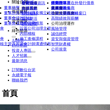
Molicel
關於台泥
活動行事曆
股東會
信用評等及在外發行債券
經營團隊
各廠聯絡資訊
公司治理
友善職場
董事簡歷
研究報告券商
永續金融
董事會
基本問答集
內部系統
聯絡我們
全球菁英
低碳建材
董事所具專業知識及獨立性
公開資訊觀測站
功能性委員會
投資人關係聯絡窗口
薪資福利
董事會績效評估
高階績效與薪酬
退休樂活
資源循環
董事會成員多元化
公司治理情形
公司治理運作
加入台泥
會
設置公司治理主管
風險管理
綠色能源
內部稽核
誠信經營
會
員工進修課程
資安與個資管理
AI轉型
核主管及簽證會計師溝通情形
智慧財產權
ESG專區
公司規章
投資人專區
人才招募
最新消息
訂閱數位台泥
永續電子報
聯絡我們
首頁