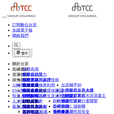
訂閱數位台泥
永續電子報
聯絡我們
繁中
關於台泥
低碳建材
全球布局
資源循環
董事長的話
全球碳競爭力
綠色能源
品牌承諾
研發創新與認證
水泥窯協同處理技術
台泥極平80
AI轉型
組織架構
低碳產品
營建廢棄物再利用
綠能布局
卜特蘭石灰石水泥
台泥杭州公亮大樓
ESG專區
台泥大事紀
低碳產品實績
和平低碳綠能環保園區
台泥綠能
卜特蘭石灰石水泥混凝土
低碳建材實績
投資人專區
台泥榮耀
CIMPOR官網
台泥DAKA再生資源利用中心
能元超商
財務報告
UHPC 建材
低碳營建先行者聯盟
人才招募
1101故事
OYAK官網
台泥儲能
財務資訊
NHOA Energy
公司年報
股價資訊
UHPC 儲能櫃
最新消息
供應商專區
股權投資人
尼莫人才計畫
Atlante
法說會
股利分派
債務彙總
產品屬性與安全
客戶專區
債券投資人
2026 校園招募