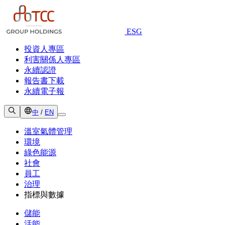
ESG
投資人專區
利害關係人專區
永續認證
報告書下載
永續電子報
中
/
EN
溫室氣體管理
環境
綠色能源
社會
員工
治理
指標與數據
儲能
活能