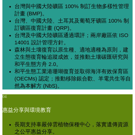
台灣與中國大陸礦區 100% 制訂生物多樣性管理
計畫 (BMP)。
台灣、中國大陸、土耳其及葡萄牙礦區 100% 制
訂礦區復育計畫 (QRP)。
台灣及中國大陸礦區通過環評；兩岸廠區依 ISO
14001 設計管理方針。
森林與土壤復育以原生種、適地適種為原則，建
立生態復育輪追蹤成效，並推動土壤碳匯研究與
和平生態方舟 2.0。
和平生態工業港珊瑚復育並取得海洋有效保育區
(OECMs) 認定；推動移除銀合歡、羊電共生等自
然為本解方 (NbS)。
04
惠益分享與環境教育
長期支持辜嚴倬雲植物保種中心，落實遺傳資源
之公平惠益分享。