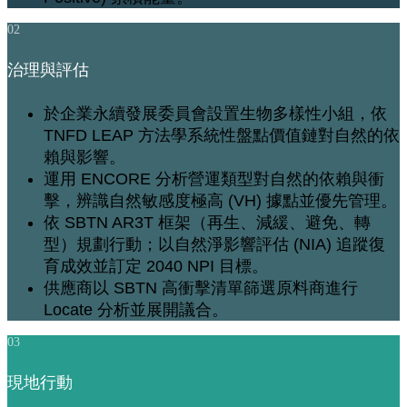
02
治理與評估
於企業永續發展委員會設置生物多樣性小組，依
TNFD LEAP 方法學系統性盤點價值鏈對自然的依
賴與影響。
運用 ENCORE 分析營運類型對自然的依賴與衝
擊，辨識自然敏感度極高 (VH) 據點並優先管理。
依 SBTN AR3T 框架（再生、減緩、避免、轉
型）規劃行動；以自然淨影響評估 (NIA) 追蹤復
育成效並訂定 2040 NPI 目標。
供應商以 SBTN 高衝擊清單篩選原料商進行
Locate 分析並展開議合。
03
現地行動