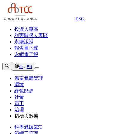
ESG
投資人專區
利害關係人專區
永續認證
報告書下載
永續電子報
中
/
EN
溫室氣體管理
環境
綠色能源
社會
員工
治理
指標與數據
科學減碳SBT
範疇三管理