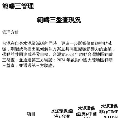
範疇三管理
範疇三盤查現況
管理方針
台泥在自身水泥業減碳的同時，更進一步影響價值鏈推動減
碳，期能成為提出氣候解決方案且具高度減碳影響力的企業，
帶動並共同達成淨零目標。台泥於2023 年啟動台灣地區範疇
三盤查，並通過第三方驗證；2024 年啟動中國大陸地區範疇
三盤查，並通過第三方驗證。
台泥 2025 年溫室氣體範疇三排放
（GHG Protocol 15 類別，單位：噸 CO
e）
2
水泥環保
水泥環保
水泥環保(亞
非) (CIM
項目
(亞洲)-中國
洲)-台灣
& OYA