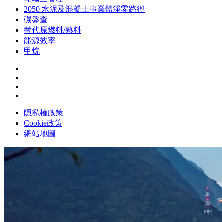
2050 水泥及混凝土事業體淨零路徑
碳盤查
替代原燃料/熟料
能源效率
甲烷
隱私權政策
Cookie政策
網站地圖